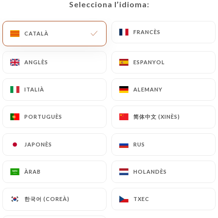
Selecciona l’idioma:
Selecciona l’idioma:
CA
MENÚ
FRANCÈS
FRANCÈS
CATALÀ
CATALÀ
ANGLÈS
ANGLÈS
ESPANYOL
ESPANYOL
/
INICI
CONTACTAR
ITALIÀ
ITALIÀ
ALEMANY
ALEMANY
Contactar
简体中文 (XINÈS)
简体中文 (XINÈS)
PORTUGUÈS
PORTUGUÈS
JAPONÈS
JAPONÈS
RUS
RUS
ÀRAB
ÀRAB
HOLANDÈS
HOLANDÈS
Crêperie Le Plougastel
한국어 (COREÀ)
한국어 (COREÀ)
TXEC
TXEC