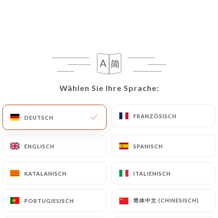
DE
MENÜ
/
Wählen Sie Ihre Sprache:
Wählen Sie Ihre Sprache:
START
BEWERTUNGEN
Bewertungen
FRANZÖSISCH
FRANZÖSISCH
DEUTSCH
DEUTSCH
ENGLISCH
ENGLISCH
SPANISCH
SPANISCH
526 Bewertungen auf Uniiti
KATALANISCH
KATALANISCH
ITALIENISCH
ITALIENISCH
4.5 / 5
简体中文 (CHINESISCH)
简体中文 (CHINESISCH)
PORTUGIESISCH
PORTUGIESISCH
100% echte, überprüfte Bewertungen.