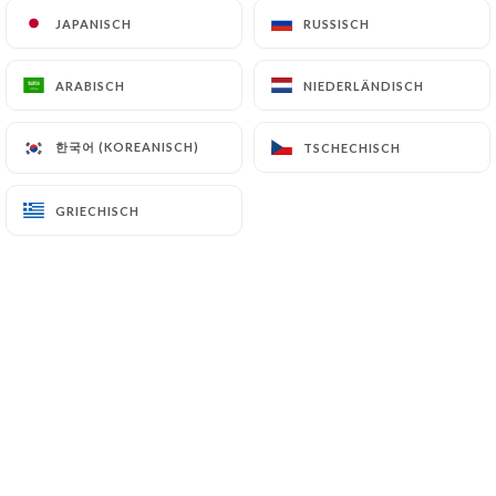
JAPANISCH
JAPANISCH
RUSSISCH
RUSSISCH
Karen V. bewertete
ARABISCH
ARABISCH
NIEDERLÄNDISCH
NIEDERLÄNDISCH
K
1/5
06/07/2026
•
04:14
한국어 (KOREANISCH)
한국어 (KOREANISCH)
TSCHECHISCH
TSCHECHISCH
Florence D. bewertete
GRIECHISCH
GRIECHISCH
F
4/5
Bonne crêperie, service efficace
05/07/2026
•
08:40
Klara N. bewertete
K
4/5
La nourriture était très bonne et le local
bien décoré. C’est juste dommage que les
serveurs soient froids.