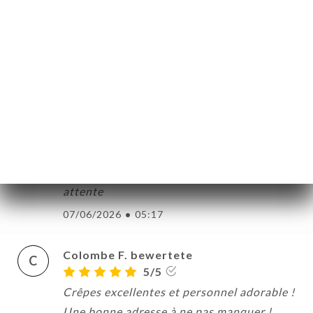
P
5/5
Excellente crêperie ! L'équipe est très
sympa et a l'écoute et le chef nous régale a
chaque fois! A bientôt!
10/06/2026
•
12:41
Monique S. bewertete
M
4/5
Service rapide, crêpes conforme à notre
attente
07/06/2026
•
05:17
Colombe F. bewertete
C
5/5
Crêpes excellentes et personnel adorable !
Une bonne adresse à ne pas manquer !